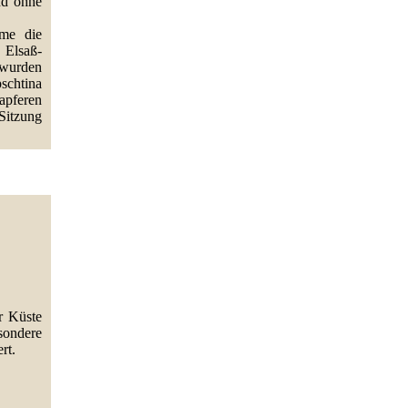
nd ohne
hme die
 Elsaß-
wurden
schtina
apferen
Sitzung
r Küste
sondere
rt.