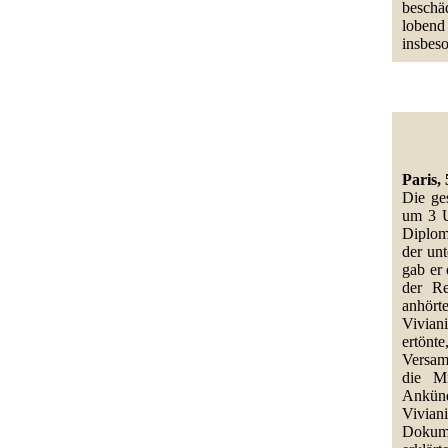
beschä
lobend
insbes
Paris, 
Die ge
um 3 U
Diplom
der un
gab er 
der Re
anhörte
Vivian
ertönt
Versa
die Mi
Ankünd
Vivian
Dokume