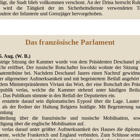
digt, die Stadt blieb vollkommen verschont. An der Drina herrscht Ruh
 wird die Tätigkeit der im Sicherheitsdienste verwendeten T
ondere der Infanterie und Grenzjäger hervorgehoben.
Das französische Parlament
5. Aug. (W. B.)
strige Sitzung der Kammer wurde von dem Präsidenten Deschanel pü
hr eröffnet. Der russische Botschafter Iswolski wohnte der Sitzung 
atentribüne bei. Nachdem Deschanel Jaures einen Nachruf gewidmet
ter allgemeiner Aufmerksamkeit und mit begeistertem Beifall angehört
dem Ministerpräsidenten Viviani das Wort, der eine Botschaft des Prä
publik verlas, welche die Kammer stehend unter häufigen Beifal
. Das Publikum stimmte in den Beifall der Deputierten ein.
i erstattete darauf sein diplomatisches Eyposé über die Lage. Lauter 
e, als der Redner der Haltung Belgiens huldigte. Mit Begeisterung n
mmlung
tteilung über die französische und russische Mobilisation, so
igung über die englische Mobilisation auf.
i verlas darauf unter größter Aufmerksamkeit des Hauses die diploma
nte, welche Frankreich und England verbinden. Zum Schlusse sein