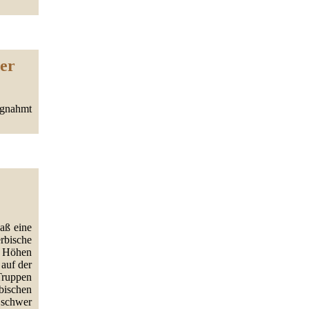
er
agnahmt
aß eine
bische
n Höhen
 auf der
Truppen
rbischen
schwer