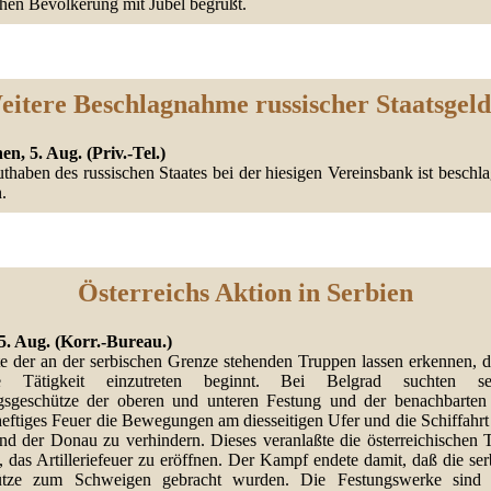
chen Bevölkerung mit Jubel begrüßt.
eitere Beschlagnahme russischer Staatsgeld
n, 5. Aug. (Priv.-Tel.)
thaben des russischen Staates bei der hiesigen Vereinsbank ist beschl
.
Österreichs Aktion in Serbien
5. Aug. (Korr.-Bureau.)
te der an der serbischen Grenze stehenden Truppen lassen erkennen, d
te Tätigkeit einzutreten beginnt. Bei Belgrad suchten ser
gsgeschütze der oberen und unteren Festung und der benachbarte
eftiges Feuer die Bewegungen am diesseitigen Ufer und die Schiffahrt
nd der Donau zu verhindern. Dieses veranlaßte die österreichischen 
, das Artilleriefeuer zu eröffnen. Der Kampf endete damit, daß die se
ütze zum Schweigen gebracht wurden. Die Festungswerke sind 