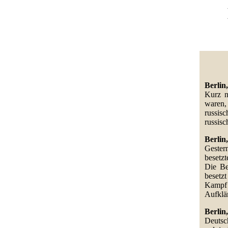
Berlin,
Kurz n
waren,
russis
russisc
Berlin,
Gester
besetzt
Die Be
besetz
Kampf 
Aufklär
Berlin,
Deutsch