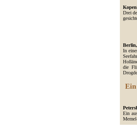
Kopenh
Drei d
gesicht
Berlin,
In ein
Seefah
Hollän
die Fl
Drogde
Ein
Peters
Ein au
Memel-