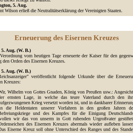
gton, 5. Aug.
nt Wilson erließ die Neutralitätserklärung der Vereinigten Staaten.
Erneuerung des Eisernen Kreuzes
 5. Aug. (W. B.)
Verordnung vom heutigen Tage erneuerte der Kaiser für den gegenw
g den Orden des Eisernen Kreuzes.
 5. Aug. (W. B.)
eichsanzeiger" veröffentlicht folgende Urkunde über die Erneuer
en Kreuzes:
Wir, Wilhelm von Gottes Gnaden, König von Preußen usw.: Angesicht
der ernsten Lage, in welche das teure Vaterland durch den ih
aufgezwungenen Krieg versetzt worden ist, und in dankbarer Erinnerun
an die Heldentaten unserer Vorfahren in den großen Jahren de
Befreiungskriege und des Kampfes für die Einigung Deutschlands
wollen wir das von unserm in Gott ruhenden Urgroßvater gestiftet
Ordenseichen des Eisernen Kreuzes abermals wieder aufleben lassen
Das Eiserne Kreuz soll ohne Unterschied des Ranges und des Stande