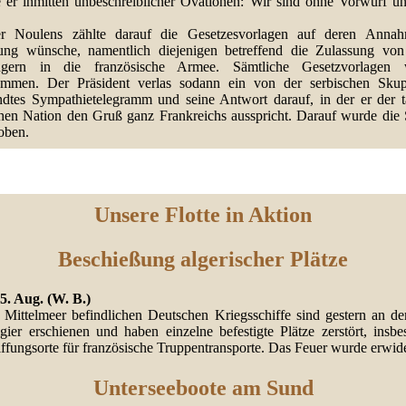
te er inmitten unbeschreiblicher Ovationen: Wir sind ohne Vorwurf u
er Noulens zählte darauf die Gesetzesvorlagen auf deren Anna
ung wünsche, namentlich diejenigen betreffend die Zulassung von
ingern in die französische Armee. Sämtliche Gesetzvorlagen 
mmen. Der Präsident verlas sodann ein von der serbischen Skup
ndtes Sympathietelegramm und seine Antwort darauf, in der er der t
chen Nation den Gruß ganz Frankreichs ausspricht. Darauf wurde die 
oben.
Unsere Flotte in Aktion
Beschießung algerischer Plätze
 5. Aug. (W. B.)
 Mittelmeer befindlichen Deutschen Kriegsschiffe sind gestern an de
gier erschienen und haben einzelne befestigte Plätze zerstört, insbe
ffungsorte für französische Truppentransporte. Das Feuer wurde erwide
Unterseeboote am Sund