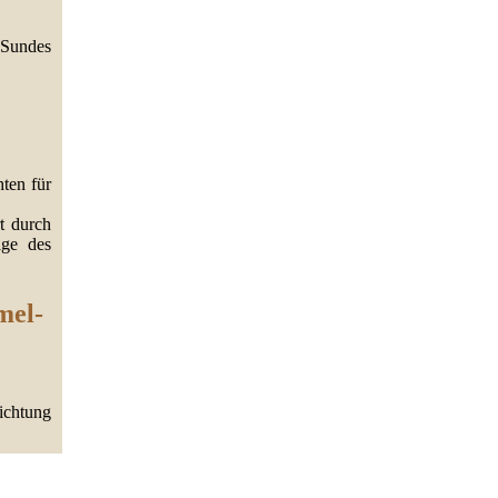
 Sundes
ten für
t durch
age des
mel-
ichtung