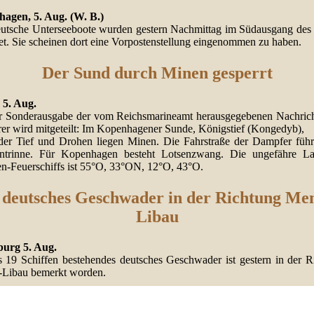
agen, 5. Aug. (W. B.)
eutsche Unterseeboote wurden gestern Nachmittag im Südausgang des
et. Sie scheinen dort eine Vorpostenstellung eingenommen zu haben.
Der Sund durch Minen gesperrt
 5. Aug.
er Sonderausgabe der vom Reichsmarineamt herausgegebenen Nachrich
rer wird mitgeteilt: Im Kopenhagener Sunde, Königstief (Kongedyb),
der Tief und Drohen liegen Minen. Die Fahrstraße der Dampfer führ
intrinne. Für Kopenhagen besteht Lotsenzwang. Die ungefähre L
n-Feuerschiffs ist 55°O, 33°ON, 12°O, 43°O.
 deutsches Geschwader in der Richtung Me
Libau
burg 5. Aug.
s 19 Schiffen bestehendes deutsches Geschwader ist gestern in der R
Libau bemerkt worden.