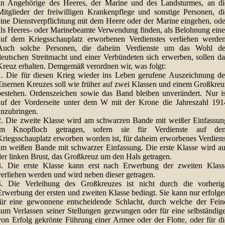
an Angehörige des Heeres, der Marine und des Landsturmes, an di
Mitglieder der freiwilligen Krankenpflege und sonstige Personen, di
eine Dienstverpflichtung mit dem Heere oder der Marine eingehen, ode
als Heeres- oder Marinebeamte Verwendung finden, als Belohnung eine
auf dem Kriegsschauplatz erworbenen Verdienstes verliehen werden
Auch solche Personen, die daheim Verdienste um das Wohl de
deutschen Streitmacht und einer Verbündeten sich erwerben, sollen da
Kreuz erhalten. Demgemäß verordnen wir, was folgt:
1. Die für diesen Krieg wieder ins Leben gerufene Auszeichnung de
Eisernen Kreuzes soll wie früher auf zwei Klassen und einem Großkreu
bestehen. Ordenszeichen sowie das Band bleiben unverändert. Nur is
auf der Vorderseite unter dem W mit der Krone die Jahreszahl 191
anzubringen.
2. Die zweite Klasse wird am schwarzen Bande mit weißer Einfassun
im Knopfloch getragen, sofern sie für Verdienste auf de
Kriegsschauplatz erworben worden ist, für daheim erworbenes Verdiens
am weißen Bande mit schwarzer Einfassung. Die erste Klasse wird au
der linken Brust, das Großkreuz um den Hals getragen.
3. Die erste Klasse kann erst nach Erwerbung der zweiten Klass
verliehen werden und wird neben dieser getragen.
4. Die Verleihung des Großkreuzes ist nicht durch die vorherig
Erwerbung der ersten und zweiten Klasse bedingt. Sie kann nur erfolge
für eine gewonnene entscheidende Schlacht, durch welche der Fein
zum Verlassen seiner Stellungen gezwungen oder für eine selbständige
von Erfolg gekrönte Führung einer Armee oder der Flotte, oder für di