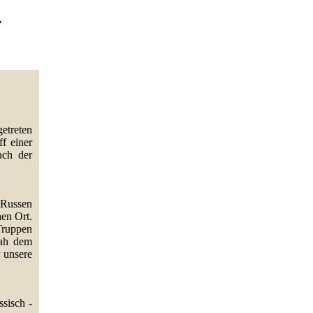
4
etreten
f einer
ach der
 Russen
hen Ort.
Truppen
sah dem
 unsere
ssisch -