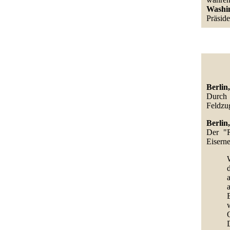
Washin
Präside
Berlin,
Durch 
Feldzu
Berlin,
Der "R
Eisern