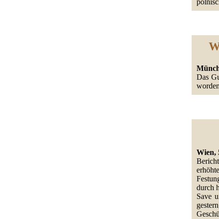
polnis
W
Münche
Das Gu
worden
Wien, 
Berich
erhöh
Festun
durch h
Save u
gestern
Gesch