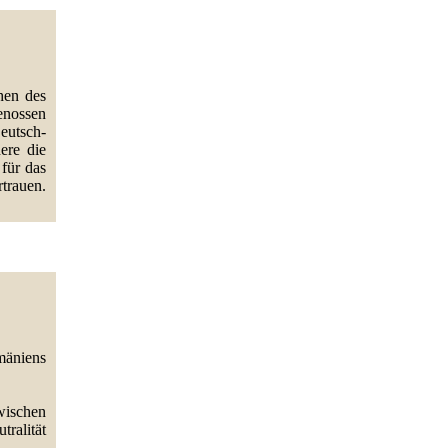
hen des
enossen
eutsch-
ere die
für das
rauen.
mäniens
wischen
ralität