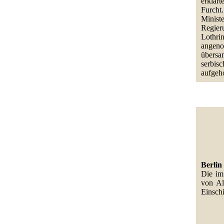
erklär
Furcht.
Minist
Regier
Lothr
angeno
übersa
serbis
aufgeh
Berlin
Die im
von Al
Einschi