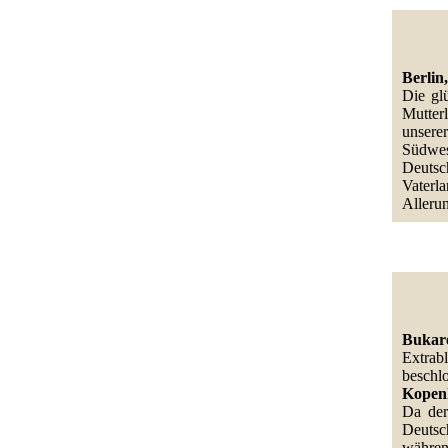
Berlin,
Die gl
Mutter
unsere
Südwes
Deutsc
Vater
Allerun
Bukare
Extrab
beschlo
Kopenh
Da der
Deutsc
währen