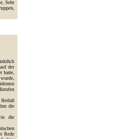
e. Sehr
ruppen,
nktlich
auf der
 hatte,
 wurde,
sidenten
lsrufen
Beifall
ahm die
wie die
tischen
er Rede