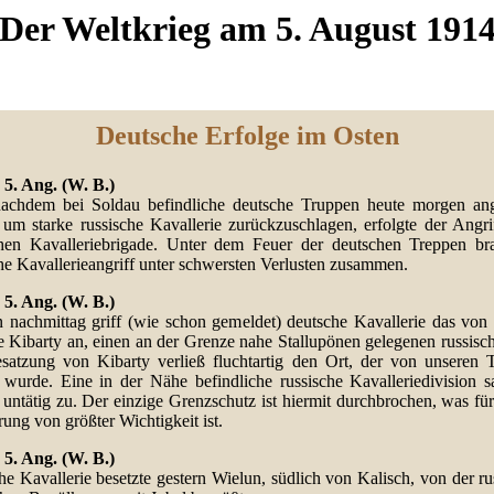
Der Weltkrieg am 5. August 191
Deutsche Erfolge im Osten
 5. Ang. (W. B.)
achdem bei Soldau befindliche deutsche Truppen heute morgen ang
 um starke russische Kavallerie zurückzuschlagen, erfolgte der Angrif
chen Kavalleriebrigade. Unter dem Feuer der deutschen Treppen br
he Kavallerieangriff unter schwersten Verlusten zusammen.
 5. Ang. (W. B.)
n nachmittag griff (wie schon gemeldet) deutsche Kavallerie das von
e Kibarty an, einen an der Grenze nahe Stallupönen gelegenen russisc
satzung von Kibarty verließ fluchtartig den Ort, der von unseren 
t wurde. Eine in der Nähe befindliche russische Kavalleriedivision 
untätig zu. Der einzige Grenzschutz ist hiermit durchbrochen, was für
ung von größter Wichtigkeit ist.
 5. Ang. (W. B.)
e Kavallerie besetzte gestern Wielun, südlich von Kalisch, von der ru