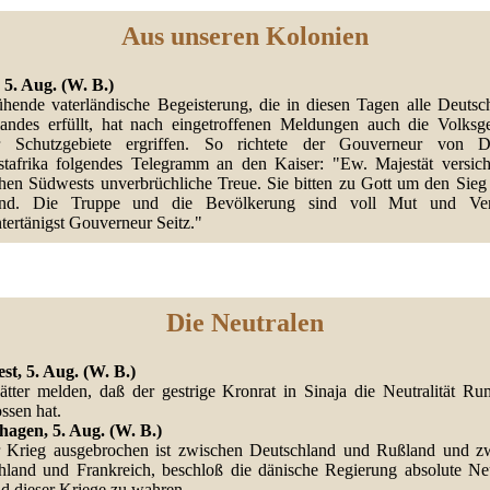
Aus unseren Kolonien
 5. Aug. (W. B.)
ühende vaterländische Begeisterung, die in diesen Tagen alle Deutsc
landes erfüllt, hat nach eingetroffenen Meldungen auch die Volksg
r Schutzgebiete ergriffen. So richtete der Gouverneur von D
tafrika folgendes Telegramm an den Kaiser: "Ew. Majestät versich
hen Südwests unverbrüchliche Treue. Sie bitten zu Gott um den Sieg 
land. Die Truppe und die Bevölkerung sind voll Mut und Vert
tertänigst Gouverneur Seitz."
Die Neutralen
st, 5. Aug. (W. B.)
lätter melden, daß der gestrige Kronrat in Sinaja die Neutralität Ru
ssen hat.
agen, 5. Aug. (W. B.)
 Krieg ausgebrochen ist zwischen Deutschland und Rußland und z
hland und Frankreich, beschloß die dänische Regierung absolute Neut
d dieser Kriege zu wahren.