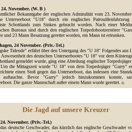
, 24. November. (W. B )
mtlicher Bekanntgabe der englischen Admiralität vom 23. November 
he Unterseeboot "U18" durch ein englisches Patrouillenfahrzeug
ste Schottlands zum Sinken gebracht worden. Nach einer Meld
schen Bureaus sind durch den englischen Torpedobootzerstörer "Garr
re und 23 Mann Besatzung gerettet worden, ein Mann ist ertrunken.
agen, 24 November. (Priv.-Tel.)
ngske Tidende" erfährt über den Untergang des "U 18" Folgendes aus 
e Anwesenheit des deutschen Unterseebootes "U 18" vor dem Küsteng
hottland gemeldet wurde, ging eine Abteilung englischer Torpedojäger 
 Um die Mittagszeit wurde "U 18" von dem Torpedojäger "Garry" en
 richtete einen Stoß gegen das Unterseeboot, das indessen eine Stunde
r auftauchte. Bevor "Garry" jedoch hinzukommen konnte, sa
eeboot. Die ganze Mannschaft außer einem Mann wurde gerettet.
2)
Die Jagd auf unsere Kreuzer
 24. November. (Priv.-Tel.)
das deutsche Geschwader, das kürzlich das englische Geschwader vo