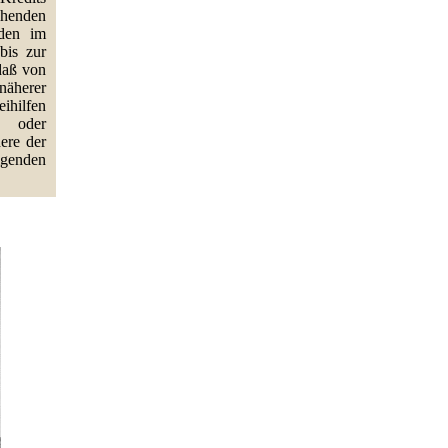
ehenden
 den im
bis zur
daß von
näherer
ihilfen
n oder
ere der
igenden