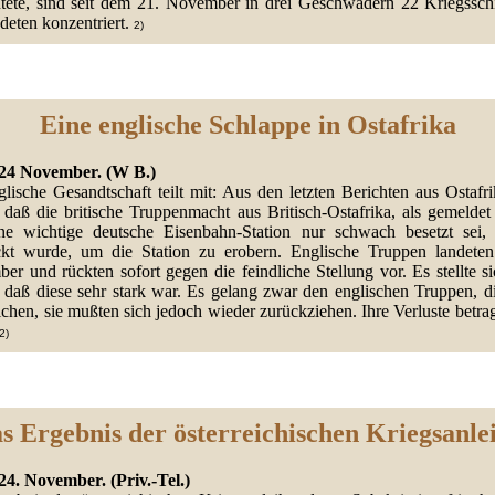
htete, sind seit dem 21. November in drei Geschwadern 22 Kriegsschi
deten konzentriert.
2)
Eine englische Schlappe in Ostafrika
24 November. (W B.)
lische Gesandtschaft teilt mit: Aus den letzten Berichten aus Ostafr
, daß die britische Truppenmacht aus Britisch-Ostafrika, als gemeldet
ne wichtige deutsche Eisenbahn-Station nur schwach besetzt sei, 
ckt wurde, um die Station zu erobern. Englische Truppen landete
r und rückten sofort gegen die feindliche Stellung vor. Es stellte s
, daß diese sehr stark war. Es gelang zwar den englischen Truppen, di
ichen, sie mußten sich jedoch wieder zurückziehen. Ihre Verluste betr
2)
s Ergebnis der österreichischen Kriegsanle
24. November. (Priv.-Tel.)