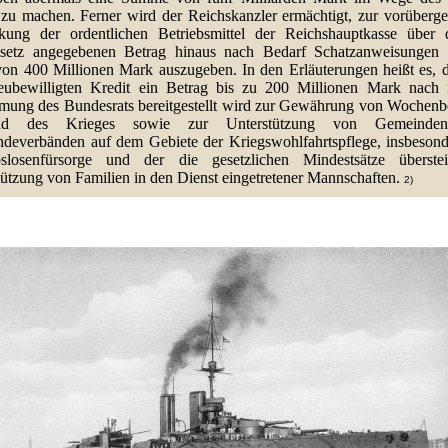
g zu machen. Ferner wird der Reichskanzler ermächtigt, zur vorüberg
rkung der ordentlichen Betriebsmittel der Reichshauptkasse über
esetz angegebenen Betrag hinaus nach Bedarf Schatzanweisungen 
on 400 Millionen Mark auszugeben. In den Erläuterungen heißt es, 
ubewilligten Kredit ein Betrag bis zu 200 Millionen Mark nach 
mung des Bundesrats bereitgestellt wird zur Gewährung von Wochenbe
nd des Krieges sowie zur Unterstützung von Gemeinde
deverbänden auf dem Gebiete der Kriegswohlfahrtspflege, insbesond
slosenfürsorge und der die gesetzlichen Mindestsätze überste
tützung von Familien in den Dienst eingetretener Mannschaften.
2)