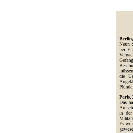
Berlin
Neun d
bei Ei
Vernac
Gefäng
Beschu
müssen,
die Ur
Angekl
Plünder
Paris,
Das ha
Aufseh
in der
Militär
Es wur
gewese