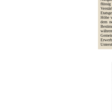
flüssi
Verstä
Etatsg
Höhe v
dem ne
Bestim
währe
Gemein
Erwerb
Unters