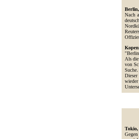
Berlin
Nach a
deutsc
Nordkü
Reuter
Offizie
Kopenh
"Berli
Als di
von Sc
Suche.
Dieser
wiede
Unters
Tokio,
Gegen 