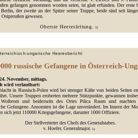
ußen gefangen genommen worden seien, ist glatt erfunden. Der erste b
 Berlin, der zweite an der Spitze seiner Truppe, beide sind seit länge
in Ostpreußen gewesen.
Oberste Heeresleitung.
1)
terreichisch-ungarische Heeresbericht:
000 russische Gefangene in Österreich-Un
24. November, mittags.
h wird verlautbart:
hlacht in Russisch-Polen wird bei strenger Kälte von beiden Seiten en
führt. Unsere Truppen eroberten mehrere Stützpunkte, gewannen insbe
 Wolbrom und beiderseits des Ortes Pilica Raum und machten 
iche Gefangene. Ansonsten ist die Lage unverändert. Im Innern der Mo
n sich jetzt 110000 Kriegsgefangene, darunter 1000 Offiziere.
Der Stellvertreter des Chefs des Generalstabes.
v. Hoefer, Generalmajor.
1)