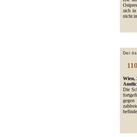
Ostpre
sich in
nicht 
Der ös
110
Wien, 
Amtlic
Die Sc
fortge
gegen
zahlre
befinde