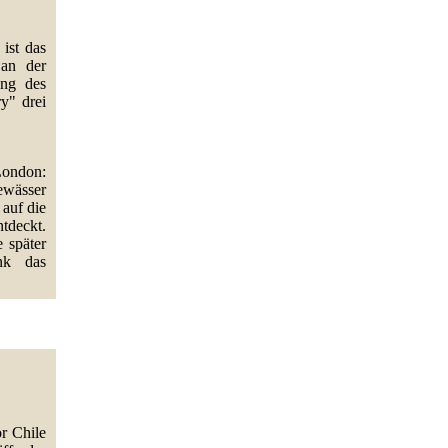
ist das
 an der
ung des
y" drei
London:
ewässer
auf die
tdeckt.
 später
nk das
r Chile