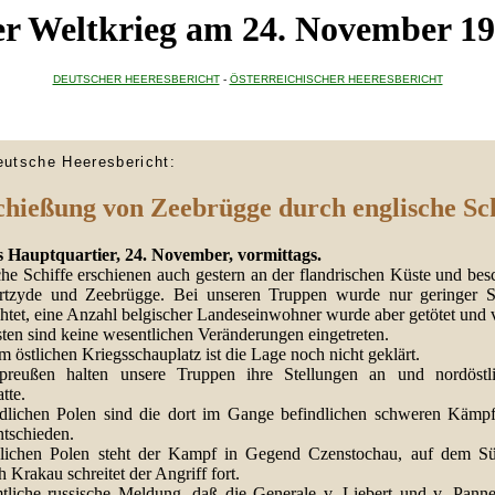
r Weltkrieg am 24. November 1
DEUTSCHER HEERESBERICHT
-
ÖSTERREICHISCHER HEERESBERICHT
eutsche Heeresbericht:
chießung von Zeebrügge durch englische Sch
 Hauptquartier, 24. November, vormittags.
che Schiffe erschienen auch gestern an der flandrischen Küste und bes
tzyde und Zeebrügge. Bei unseren Truppen wurde nur geringer 
htet, eine Anzahl belgischer Landeseinwohner wurde aber getötet und v
ten sind keine wesentlichen Veränderungen eingetreten.
 östlichen Kriegsschauplatz ist die Lage noch nicht geklärt.
preußen halten unsere Truppen ihre Stellungen an und nordöstl
tte.
dlichen Polen sind die dort im Gange befindlichen schweren Kämp
ntschieden.
lichen Polen steht der Kampf in Gegend Czenstochau, auf dem Sü
h Krakau schreitet der Angriff fort.
tliche russische Meldung, daß die Generale v. Liebert und v. Panne