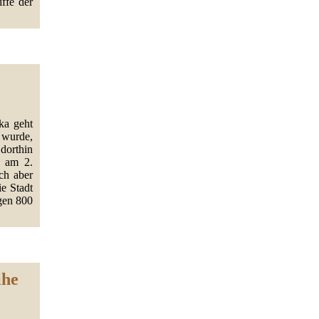
ffe der
ika geht
 wurde,
dorthin
n am 2.
ich aber
e Stadt
agen 800
ihe