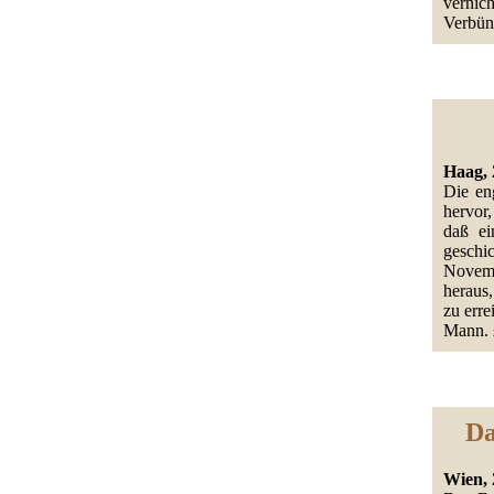
vernic
Verbün
Haag, 
Die eng
hervor
daß ei
geschi
Novembe
heraus
zu erre
Mann.
Da
Wien, 