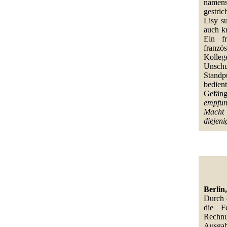
namens
gestri
Lisy s
auch k
Ein fr
franzö
Kolleg
Unschul
Standp
bedien
Gefäng
empfund
Macht 
diejeni
Berlin
Durch 
die Fe
Rechnu
Ausgab