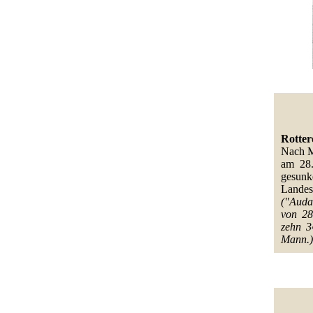
Rotter
Nach Me
am 28.
gesunk
Landes
("Auda
von 28
zehn 3
Mann.)