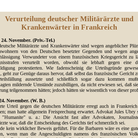
Verurteilung deutscher Militärärzte und
Krankenwärter in Frankreich
, 24. November. (Priv.-Tel.)
eutsche Militärärzte und Krankenwärter sind wegen angeblicher Plü
nwohnern von den Deutschen besetzter Gegenden und wegen ange
hlässigung Verwundeter von einem französischen Kriegsgericht zu l
nisstrafen verurteilt worden, obwohl sie lebhaft gegen eine de
ldigung protestierten. Wie fadenscheinig die Urteilsgründe gewes
 geht zur Genüge daraus hervor, daß selbst das französische Gericht 
teilsfällung aussetzte und schließlich sogar dazu kommen muß
agten mildernde Umstände zuzubilligen, da nicht erwiesen sei, daß sie
ung teilgenommen hätten; jedoch hätten sie wissentlich von dieser profi
 24. November. (W. B.)
rte Urteil gegen die deutschen Militärärzte erregt auch in Frankreich
en; man hatte allgemein Freisprechung erwartet. Advokat Jules Ubry s
 "Humanite" u. a.: Die Ansicht fast aller Advokaten, Journalis
ärzte war, daß die Entscheidung des Gerichts tief schmerzlich sei.
de kein wirklicher Beweis geführt. Für die Barbaren wäre es eine gut
n, wenn man die Angeschuldigten namens des französischen Vol