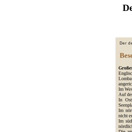
De
Der d
Bes
Großes
Englis
Lombar
angeric
Im Wes
Auf dem
In Ost
Seenpla
Im nör
nicht e
Im süd
nördlic
Die am