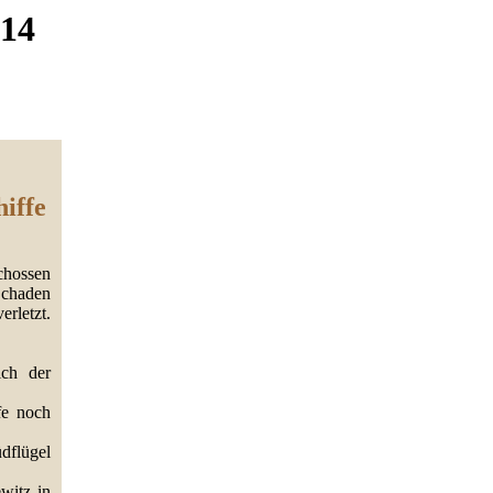
914
iffe
chossen
Schaden
erletzt.
ich der
fe noch
dflügel
witz in