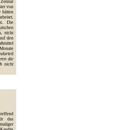
 Zensur
ter von
 hätten
beitet.
ht. Die
utschen
, nicht
 auf den
ßmittel
 Monate
durteil
eren die
h nicht
reffend
für das
maliger
Kredits