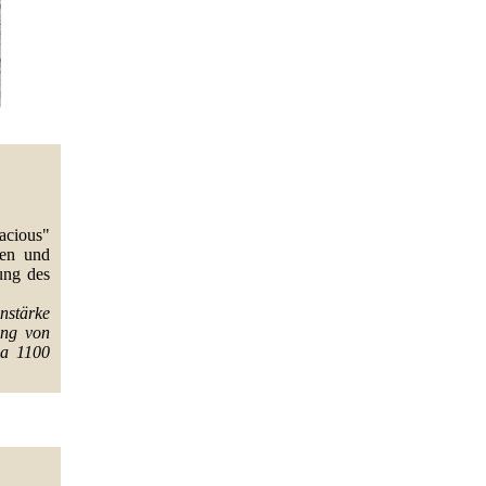
acious"
fen und
ung des
nstärke
ung von
wa 1100