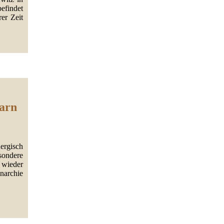
efindet
rer Zeit
garn
ergisch
sondere
wieder
narchie