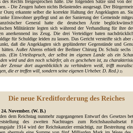
 des Rechts freigesprochen hätte. Die folgenden Sätze sind von der
chen. - Die Zeugen haben nichts Belastendes ausgesagt. Der Bürgermeis
ur Ourq erkannte selber die korrekte Haltung der Angeklagten an. Sie
ranke Einwohner gepflegt und an der Sanierung der Gemeinde mitgear
anzösischer General hatte die deutschen Ärzte beglückwünsc
sischen Militärärzte legten sich während der Verhandlung für ihre de
en anerkennend ins Zeug. Die drei Verteidiger baten nachdrücklich
dige für Schuldige leiden zu lassen. Das Gericht versteifte sich aber
unkt, daß die Angeklagten sich geplünderter Gegenstände und Genu
t hätten. Außer Ahrens erhielt der Berliner Chirurg Dr. Schulz sechs
nis.
(Ein Urteilsspruch, der selbst im eigenen Lande als ein Schan
en wird und den noch schärfer, als es geschehen ist, zu charakterisi
der Zensur dort augenblicklich zu verhindern weiß, trifft moralisc
gen, die er treffen will, sondern seine eigenen Urheber. D. Red.)
2)
Die neue Kreditforderung des Reiches
, 24. November. (W. B.)
den dem Reichstag nunmehr zugegangenen Entwurf des Gesetzes bet
ststellung des zweiten Nachtrages zum Reichshaushaltsetat 
ngsjahr 1914 wird der Reichskanzler ermächtigt, zur Bestreitung ein
en abermals eine Summe von fünf Milliarden Mark im Wege des 