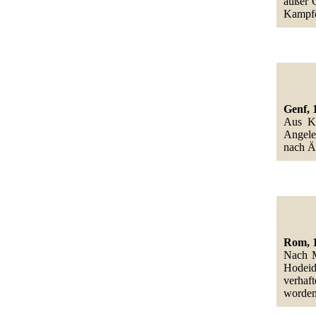
außer 
Kampfe
Genf, 
Aus Ka
Angele
nach Ä
Rom, 1
Nach M
Hodeid
verhaf
worden