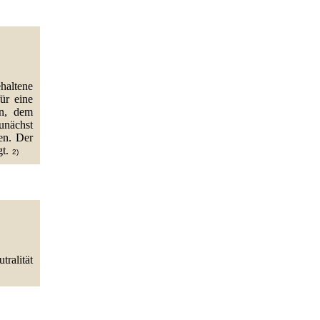
haltene
ür eine
in, dem
zunächst
en. Der
t.
2)
ralität