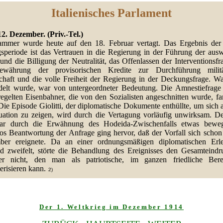
Italienisches Parlament
2. Dezember. (Priv.-Tel.)
mmer wurde heute auf den 18. Februar vertagt. Das Ergebnis der
gsperiode ist das Vertrauen in die Regierung in der Führung der ausw
 und die Billigung der Neutralität, das Offenlassen der Interventionsf
währung der provisorischen Kredite zur Durchführung militä
schaft und die volle Freiheit der Regierung in der Deckungsfrage. Wa
delt wurde, war von untergeordneter Bedeutung. Die Amnestiefrage 
egelten Eisenbahner, die von den Sozialisten angeschnitten wurde, fa
ie Episode Giolitti, der diplomatische Dokumente enthüllte, um sich 
tuation zu zeigen, wird durch die Vertagung vorläufig unwirksam. Der
r durch die Erwähnung des Hodeida-Zwischenfalls etwas bewe
os Beantwortung der Anfrage ging hervor, daß der Vorfall sich schon
er ereignete. Da an einer ordnungsmäßigen diplomatischen Erl
d zweifelt, störte die Behandlung des Ereignisses den Gesamteindr
 nicht, den man als patriotische, im ganzen friedliche Berei
erisieren kann.
2)
Der 1. Weltkrieg im Dezember 1914