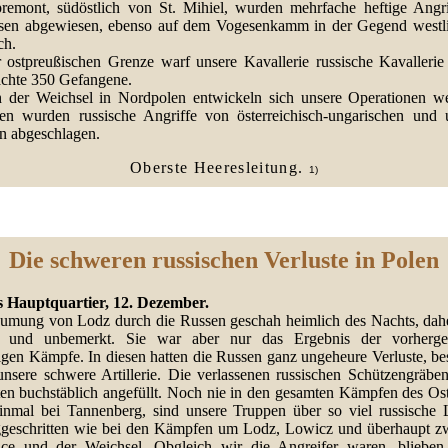
remont, südöstlich von St. Mihiel, wurden mehrfache heftige Angri
sen abgewiesen, ebenso auf dem Vogesenkamm in der Gegend westl
ch.
 ostpreußischen Grenze warf unsere Kavallerie russische Kavallerie
chte 350 Gefangene.
h der Weichsel in Nordpolen entwickeln sich unsere Operationen wei
en wurden russische Angriffe von österreichisch-ungarischen und 
n abgeschlagen.
Oberste Heeresleitung.
1)
Die schweren russischen Verluste in Polen
 Hauptquartier, 12. Dezember.
umung von Lodz durch die Russen geschah heimlich des Nachts, dah
 und unbemerkt. Sie war aber nur das Ergebnis der vorherge
gigen Kämpfe. In diesen hatten die Russen ganz ungeheure Verluste, be
unsere schwere Artillerie. Die verlassenen russischen Schützengräbe
ten buchstäblich angefüllt. Noch nie in den gesamten Kämpfen des Ost
einmal bei Tannenberg, sind unsere Truppen über so viel russische 
geschritten wie bei den Kämpfen um Lodz, Lowicz und überhaupt z
ice und der Weichsel. Obgleich wir die Angreifer waren, blieben