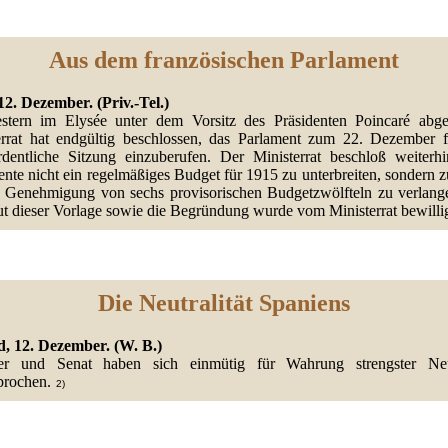
Aus dem französischen Parlament
12. Dezember. (Priv.-Tel.)
stern im Elysée unter dem Vorsitz des Präsidenten Poincaré abge
errat hat endgültig beschlossen, das Parlament zum 22. Dezember f
rdentliche Sitzung einzuberufen. Der Ministerrat beschloß weiterh
nte nicht ein regelmäßiges Budget für 1915 zu unterbreiten, sondern 
e Genehmigung von sechs provisorischen Budgetzwölfteln zu verlang
t dieser Vorlage sowie die Begründung wurde vom Ministerrat bewillig
Die Neutralität Spaniens
, 12. Dezember. (W. B.)
 und Senat haben sich einmütig für Wahrung strengster Neut
prochen.
2)