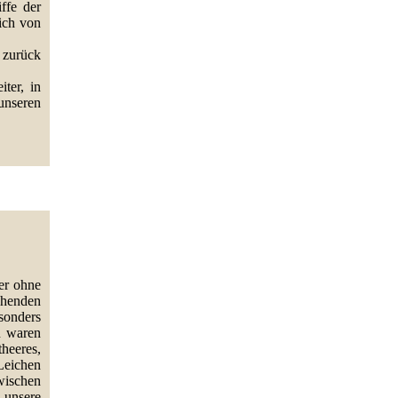
ffe der
ich von
 zurück
ter, in
unseren
er ohne
henden
sonders
n waren
heeres,
Leichen
wischen
 unsere