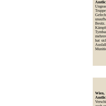
Amtlic
Ungeac
Truppe
Gefec
unaufh
Besitz
Kämpfe
Tymbar
mehrer
hat si
Ausfal
Muniti
Wien, 
Amtlic
Versch
auch u