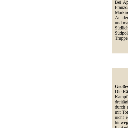
Bei Ap
Franzo
Markir
An der
und ma
Südlic
Südpol
Truppe
Großes
Die Rä
Kampf
dreitä
durch 
mit To
nicht 
hinweg
Pabian