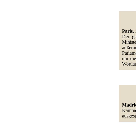
Paris, 
Der ge
Minist
außero
Parlame
nur di
Wortlau
Madrid
Kammer
ausges