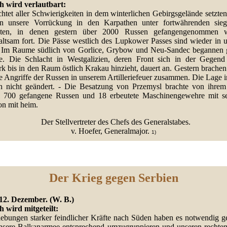
h wird verlautbart:
htet aller Schwierigkeiten in dem winterlichen Gebirgsgelände setzten
n unsere Vorrückung in den Karpathen unter fortwährenden sieg
hten, in denen gestern über 2000 Russen gefangengenommen w
altsam fort. Die Pässe westlich des Lupkower Passes sind wieder in 
. Im Raume südlich von Gorlice, Grybow und Neu-Sandec begannen 
. Die Schlacht in Westgalizien, deren Front sich in der Gegend 
k bis in den Raum östlich Krakau hinzieht, dauert an. Gestern brachen
e Angriffe der Russen in unserem Artilleriefeuer zusammen. Die Lage i
ch nicht geändert. - Die Besatzung von Przemysl brachte von ihrem 
l 700 gefangene Russen und 18 erbeutete Maschinengewehre mit se
on mit heim.
Der Stellvertreter des Chefs des Generalstabes.
v. Hoefer, Generalmajor.
1)
Der Krieg gegen Serbien
12. Dezember. (W. B.)
h wird mitgeteilt:
iebungen starker feindlicher Kräfte nach Süden haben es notwendig g
nsere Balkanarmee entsprechend umzugruppieren und unseren rechten