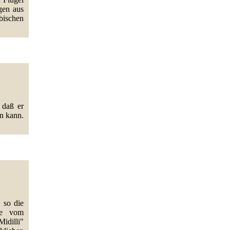
gen aus
rbischen
 daß er
n kann.
 so die
ffe vom
idilli"