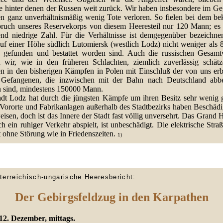
te hinter denen der Russen weit zurück. Wir haben insbesondere im Ge
en ganz unverhältnismäßig wenig Tote verloren. So fielen bei dem be
ruch unseres Reservekorps von diesem Heeresteil nur 120 Mann; es i
lend niedrige Zahl. Für die Verhältnisse ist demgegenüber bezeichne
auf einer Höhe südlich Lutomiersk (westlich Lodz) nicht weniger als 
 gefunden und bestattet worden sind. Auch die russischen Gesamtv
 wir, wie in den früheren Schlachten, ziemlich zuverlässig schätz
en in den bisherigen Kämpfen in Polen mit Einschluß der von uns erb
Gefangenen, die inzwischen mit der Bahn nach Deutschland abbe
 sind, mindestens 150000 Mann.
adt Lodz hat durch die jüngsten Kämpfe um ihren Besitz sehr wenig ge
 Vororte und Fabrikanlagen außerhalb des Stadtbezirks haben Beschäd
isen, doch ist das Innere der Stadt fast völlig unversehrt. Das Grand H
h ein ruhiger Verkehr abspielt, ist unbeschädigt. Die elektrische Str
t ohne Störung wie in Friedenszeiten.
1)
terreichisch-ungarische Heeresbericht:
Der Gebirgsfeldzug in den Karpathen
12. Dezember, mittags.