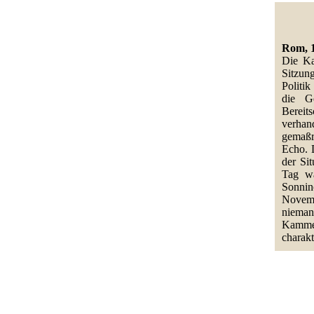
Rom, 1
Die Ka
Sitzun
Politik
die Ge
Bereit
verhan
gemaßr
Echo. D
der Si
Tag wa
Sonnin
Novemb
nieman
Kammer
charakt