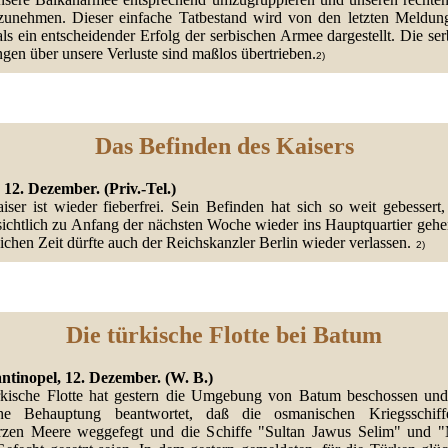
zunehmen. Dieser einfache Tatbestand wird von den letzten Meldun
ls ein entscheidender Erfolg der serbischen Armee dargestellt. Die se
gen über unsere Verluste sind maßlos übertrieben.
2)
Das Befinden des Kaisers
 12. Dezember. (Priv.-Tel.)
iser ist wieder fieberfrei. Sein Befinden hat sich so weit gebessert,
sichtlich zu Anfang der nächsten Woche wieder ins Hauptquartier gehe
ichen Zeit dürfte auch der Reichskanzler Berlin wieder verlassen.
2)
Die türkische Flotte bei Batum
ntinopel, 12. Dezember. (W. B.)
rkische Flotte hat gestern die Umgebung von Batum beschossen und
che Behauptung beantwortet, daß die osmanischen Kriegsschi
zen Meere weggefegt und die Schiffe "Sultan Jawus Selim" und "M