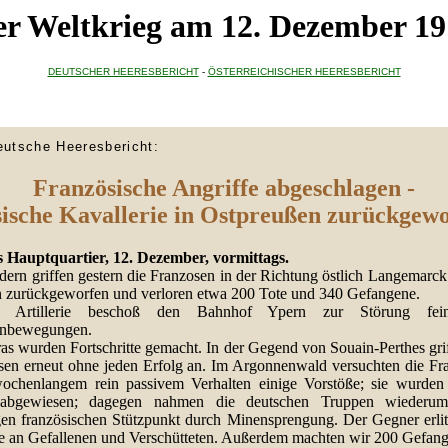
r Weltkrieg am 12. Dezember 1
DEUTSCHER HEERESBERICHT
-
ÖSTERREICHISCHER HEERESBERICHT
eutsche Heeresbericht:
Französische Angriffe abgeschlagen -
ische Kavallerie in Ostpreußen zurückgew
 Hauptquartier, 12. Dezember, vormittags.
dern griffen gestern die Franzosen in der Richtung östlich Langemarck
 zurückgeworfen und verloren etwa 200 Tote und 340 Gefangene.
e Artillerie beschoß den Bahnhof Ypern zur Störung feind
nbewegungen.
as wurden Fortschritte gemacht. In der Gegend von Souain-Perthes gri
sen erneut ohne jeden Erfolg an. Im Argonnenwald versuchten die Fr
ochenlangem rein passivem Verhalten einige Vorstöße; sie wurden 
t abgewiesen; dagegen nahmen die deutschen Truppen wiederum
gen französischen Stützpunkt durch Minensprengung. Der Gegner erlitt
te an Gefallenen und Verschütteten. Außerdem machten wir 200 Gefang