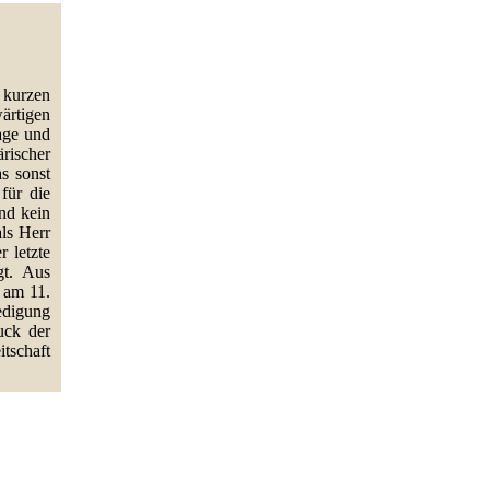
 kurzen
ärtigen
rage und
rischer
s sonst
für die
nd kein
als Herr
 letzte
gt. Aus
 am 11.
edigung
uck der
tschaft