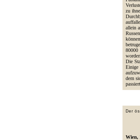
Verlus
zu ihn
Durchb
auffal
allein 
Russen
können
betrug
80000 
worden
Die St
Einige
aufzuwe
dem sic
passier
Der ös
Wien, 