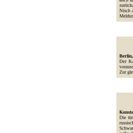
zurück
Nisch a
Meldun
Berlin,
Der Ka
voraus
Zur gle
Konsta
Die tü
russis
Schwar