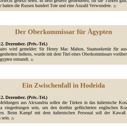
Gefecht gesetzt seien. In dem gestern gemeldeten, für die Türken glüc
 hatten die Russen hundert Tote und eine Anzahl Verwundete.
2)
Der Oberkommissar für Ägypten
12. Dezember. (Priv.-Tel.)
iro wird gemeldet: Sir Henry Mac Mahon, Staatssekretär für aus
genheiten Indiens, wurde mit dem Titel eines Oberkommissars vorübe
gypten entsandt.
2)
Ein Zwischenfall in Hodeida
2. Dezember. (Priv.-Tel.)
eldungen aus Alexandria sollen die Türken in das italienische Kons
a eingedrungen sein, um den dorthin geflüchteten englischen Ko
ten. Beim Kampf mit dem italienischen Personal soll der Kawaß 
 sein.
2)