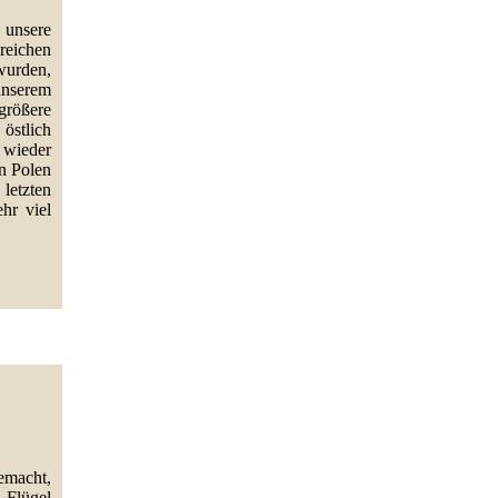
 unsere
reichen
urden,
unserem
größere
östlich
 wieder
n Polen
letzten
hr viel
emacht,
 Flügel