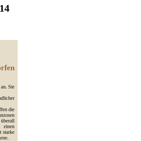
914
orfen
 an. Sie
licher
ffen die
anzosen
überall
 einen
 starke
ene.