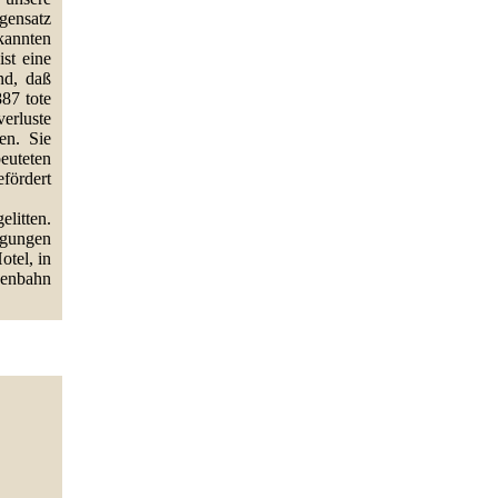
gensatz
kannten
st eine
nd, daß
887 tote
erluste
en. Sie
euteten
fördert
litten.
igungen
otel, in
aßenbahn