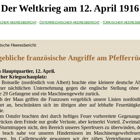
Der Weltkrieg am 12. April 1916
CHER HEERESBERICHT
-
ÖSTERREICHISCHER HEERESBERICHT
-
TÜRKISCHER HEERESB
tsche Heeresbericht:
ebliche französische Angriffe am Pfefferr
 Hauptquartier, 12. April.
cher Kriegsschauplatz:
 Boisselle (nordöstlich von Albert) brachte eine kleinere deutsche Ab
ner nächtlichen Unternehmung gegen die englische Stellung ohne
te 29 Gefangene und ein Maschinengewehr zurück.
ch der Maas griffen die Franzosen vergeblich unsere Linien nordöstl
rt an, beschränkten sich im übrigen aber auf lebhafte Feuertätigkei
ie.
m Ostufer brachten drei durch heftiges Feuer vorbereitete Gegenangr
rücken dem Feinde nur große Verluste, aber keinerlei Vorteil. Zweima
Sturmtruppen nicht, den Bereich unseres Sperrfeuers zu überwinden, de
 brach nahe vor unseren Hindernissen im Maschinengewehrfeuer
en. Im Caillettewalde gewannen wir der zähen Verteidigung ge