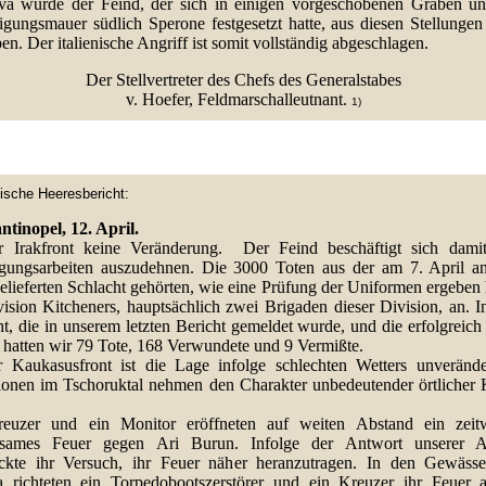
va wurde der Feind, der sich in einigen vorgeschobenen Gräben un
digungsmauer südlich Sperone festgesetzt hatte, aus diesen Stellungen
ben. Der italienische Angriff ist somit vollständig abgeschlagen.
Der Stellvertreter des Chefs des Generalstabes
v. Hoefer, Feldmarschalleutnant.
1)
kische Heeresbericht:
ntinopel, 12. April.
 Irakfront keine Veränderung. Der Feind beschäftigt sich damit
igungsarbeiten auszudehnen. Die 3000 Toten aus der am 7. April an
elieferten Schlacht gehörten, wie eine Prüfung der Uniformen ergeben 
ision Kitcheners, hauptsächlich zwei Brigaden dieser Division, an. I
t, die in unserem letzten Bericht gemeldet wurde, und die erfolgreich
 hatten wir 79 Tote, 168 Verwundete und 9 Vermißte.
 Kaukasusfront ist die Lage infolge schlechten Wetters unverände
ionen im Tschoruktal nehmen den Charakter unbedeutender örtlicher
euzer und ein Monitor eröffneten auf weiten Abstand ein zeitw
sames Feuer gegen Ari Burun. Infolge der Antwort unserer Art
ckte ihr Versuch, ihr Feuer näher heranzutragen. In den Gewäss
 richteten ein Torpedobootszerstörer und ein Kreuzer ihr Feuer 