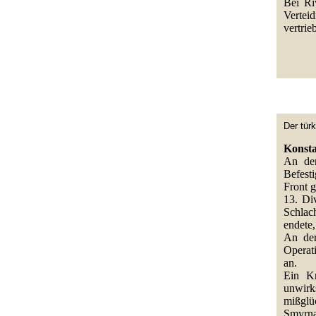
Bei Ri
Vertei
vertrie
Der tür
Konsta
An der
Befest
Front g
13. Div
Schlach
endete,
An der
Operat
an.
Ein Kr
unwirk
mißglü
Smyrna