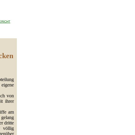
ERICHT
ücken
teilung
 eigene
ich von
t ihrer
iffe am
l gelang
r dritte
 völlig
genüber