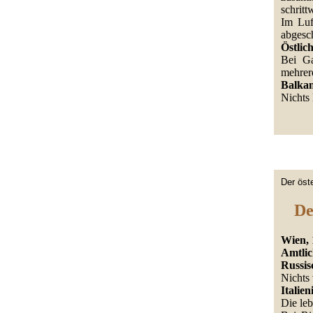
schritt
Im Luf
abgesch
Östlic
Bei Ga
mehrer
Balkan
Nichts
Der öst
De
Wien, 
Amtlic
Russis
Nichts
Italie
Die leb