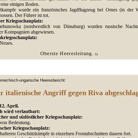
weise einigen Boden.
tkampfe wurde ein französisches Jagdflugzeug bei Ornes (in der 
ossen. Der Führer ist tot.
her Kriegsschauplatz:
rbunowka (nordwestlich von Dünaburg) wurden russische Nachta
er Kompagnien abgewiesen.
kriegsschauplatz:
 Neues.
Oberste Heeresleitung.
1)
erreichisch-ungarische Heeresbericht:
r italienische Angriff gegen Riva abgeschla
12. April.
h wird verlautbart:
cher und südöstlicher Kriegsschauplatz:
 von Bedeutung.
nischer Kriegsschauplatz:
hafteren Geschützkämpfe in einzelnen Frontabschnitten dauern fort.