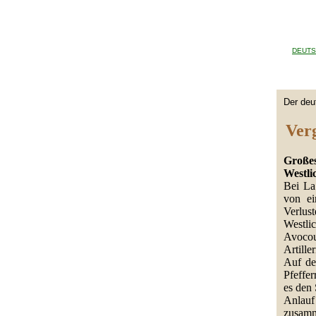
DEUTS
Der deu
Verg
Großes
Westli
Bei La
von ei
Verlus
Westli
Avocou
Artiller
Auf de
Pfeffer
es den 
Anlauf
zusamm