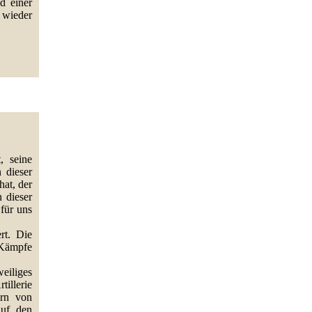
d einer
 wieder
, seine
 dieser
hat, der
n dieser
 für uns
rt. Die
 Kämpfe
eiliges
illerie
ern von
auf den