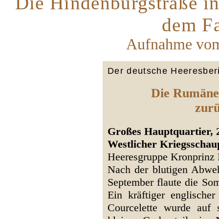
Die Hindenburgstraße i
dem Fa
Aufnahme vom
Der deutsche Heeresberi
Die Rumäne
zur
Großes Hauptquartier, 
Westlicher Kriegsschau
Heeresgruppe Kronprinz
Nach der blutigen Abweh
September flaute die Som
Ein kräftiger englische
Courcelette wurde auf 