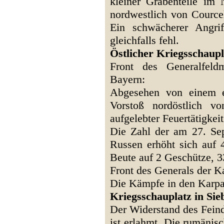
kleiner Grabenteile im
nordwestlich von Cource
Ein schwächerer Angri
gleichfalls fehl.
Östlicher Kriegsschaup
Front des Generalfeld
Bayern:
Abgesehen von einem e
Vorstoß nordöstlich v
aufgelebter Feuertätigkei
Die Zahl der am 27. Se
Russen erhöht sich auf 
Beute auf 2 Geschütze,
Front des Generals der K
Die Kämpfe in den Karpa
Kriegsschauplatz in Si
Der Widerstand des Fein
ist erlahmt. Die rumänis