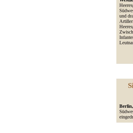
Heeres
Südwest
und dra
Artille
Heeres
Zwisc
Infante
Leutna
S
Berlin,
Südwes
einged