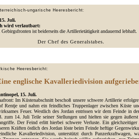
terreichisch-ungarische Heeresbericht:
5. Juli.
h wird verlautbart:
Gebirgsfronten ist beiderseits die Artillerietätigkeit andauernd lebhaft.
Der Chef des Generalstabes.
rkische Heeresbericht:
ine englische Kavalleriedivision aufgerieb
tinopel, 15. Juli.
nafront: Im Küstenabschnitt beschoß unsere schwere Artillerie erfolgr
f Rentje und nahm ein feindliches Truppenlager zwischen Küste u
wirksames Feuer. Westlich des Jordan entrissen wir dem Feinde in de
. zum 14. Juli Teile seiner Stellungen und hielten sie gegen äußerst 
griffe. Der Feind erlitt hierbei schwere Verluste. Ein gleichzeitiger
seren Kräften östlich des Jordan löste beim Feinde heftige Gegenwirku
eindliche Kavalleriedivision, unterstützt durch Panzerkraftwagen, wa