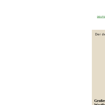
DEUTS
Der d
Großes
Westli