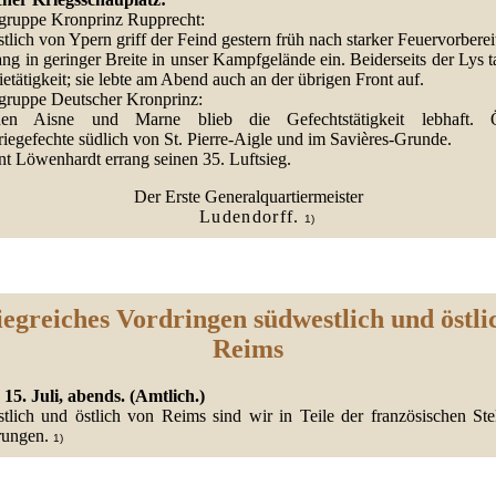
gruppe Kronprinz Rupprecht:
lich von Ypern griff der Feind gestern früh nach starker Feuervorbere
ng in geringer Breite in unser Kampfgelände ein. Beiderseits der Lys 
rietätigkeit; sie lebte am Abend auch an der übrigen Front auf.
gruppe Deutscher Kronprinz:
hen Aisne und Marne blieb die Gefechtstätigkeit lebhaft. Ör
riegefechte südlich von St. Pierre-Aigle und im Savières-Grunde.
nt Löwenhardt errang seinen 35. Luftsieg.
Der Erste Generalquartiermeister
Ludendorff.
1)
iegreiches Vordringen südwestlich und östli
Reims
 15. Juli, abends. (Amtlich.)
tlich und östlich von Reims sind wir in Teile der französischen Ste
rungen.
1)