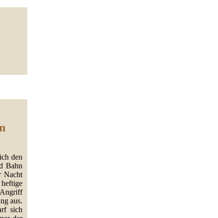
en
eich den
nd Bahn
r Nacht
heftige
 Angriff
ng aus.
rf sich