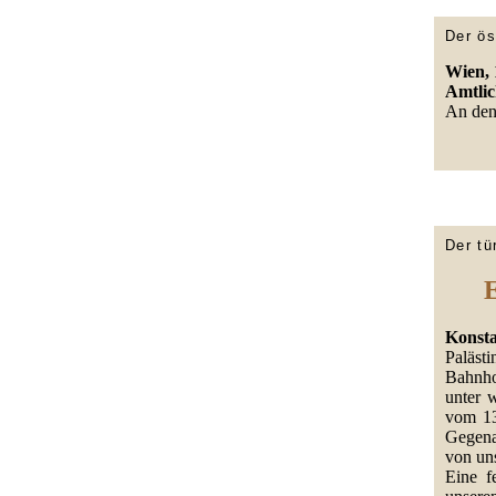
Der ös
Wien, 1
Amtlic
An den 
Der tü
E
Konstan
Palästi
Bahnho
unter 
vom 13
Gegenan
von un
Eine f