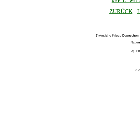
Der 1. Wel
ZURÜCK
1) Amtliche Kriegs-Depeschen
Nation
2) "Fr
© 