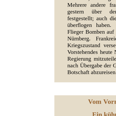
Mehrere andere fr
gestern über dem
festgestellt; auch d
überflogen haben. 
Flieger Bomben auf 
Nürnberg. Frankr
Kriegszustand verse
Vorstehendes heute 
Regierung mitzuteil
nach Übergabe der G
Botschaft abzureise
Vom Vorm
Ein küh