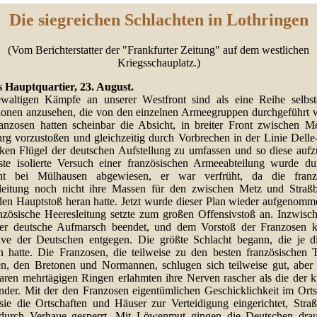
Die siegreichen Schlachten in Lothringen
(Vom Berichterstatter der "Frankfurter Zeitung" auf dem westlichen
Kriegsschauplatz.)
 Hauptquartier, 23. August.
waltigen Kämpfe an unserer Westfront sind als eine Reihe selbst
ionen anzusehen, die von den einzelnen Armeegruppen durchgeführt 
anzosen hatten scheinbar die Absicht, in breiter Front zwischen M
urg vorzustoßen und gleichzeitig durch Vorbrechen in der Linie Delle-
nken Flügel der deutschen Aufstellung zu umfassen und so diese aufzu
ste isolierte Versuch einer französischen Armeeabteilung wurde du
ht bei Mülhausen abgewiesen, er war verfrüht, da die franz
leitung noch nicht ihre Massen für den zwischen Metz und Straß
den Hauptstoß heran hatte. Jetzt wurde dieser Plan wieder aufgenomm
anzösische Heeresleitung setzte zum großen Offensivstoß an. Inzwisc
er deutsche Aufmarsch beendet, und dem Vorstoß der Franzosen 
ive der Deutschen entgegen. Die größte Schlacht begann, die je d
n hatte. Die Franzosen, die teilweise zu den besten französischen 
en, den Bretonen und Normannen, schlugen sich teilweise gut, aber
baren mehrtägigen Ringen erlahmten ihre Nerven rascher als die der k
nder. Mit der den Franzosen eigentümlichen Geschicklichkeit im Orts
 sie die Ortschaften und Häuser zur Verteidigung eingerichtet, Stra
urch Verhaue gesperrt. Mit Löwenmut gingen die Deutschen dra