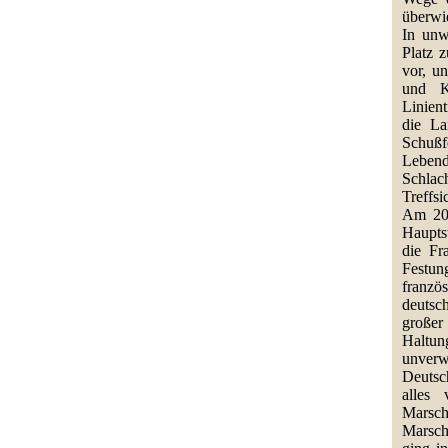
überwi
In unw
Platz 
vor, u
und K
Linien
die La
Schußf
Lebend
Schlac
Treffsi
Am 20.
Haupts
die Fr
Festun
franzö
deutsc
großer
Haltu
unverw
Deutsc
alles 
Marsc
Marsch