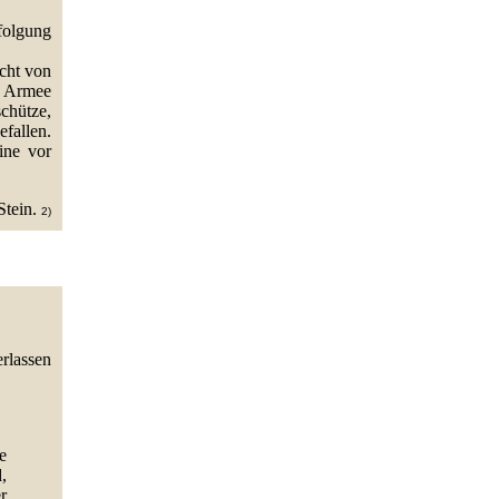
folgung
cht von
e Armee
chütze,
fallen.
ine vor
Stein.
2)
rlassen
e
,
r