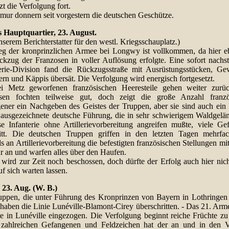
zt die Verfolgung fort.
mur donnern seit vorgestern die deutschen Geschütze.
 Hauptquartier, 23. August.
serem Berichterstatter für den westl. Kriegsschauplatz.)
eg der kronprinzlichen Armee bei Longwy ist vollkommen, da hier eb
ckzug der Franzosen in voller Auflösung erfolgte. Eine sofort nachs
erie-Division fand die Rückzugsstraße mit Ausrüstungsstücken, Ge
ern und Käppis übersät. Die Verfolgung wird energisch fortgesetzt.
i Metz geworfenen französischen Heeresteile gehen weiter zurü
sen fochten teilweise gut, doch zeigt die große Anzahl franzö
ener ein Nachgeben des Geistes der Truppen, aber sie sind auch ein
e ausgezeichnete deutsche Führung, die in sehr schwierigem Waldgelä
ise Infanterie ohne Artillerievorbereitung angreifen mußte, viele Ge
itt. Die deutschen Truppen griffen in den letzten Tagen mehrfac
 an Artillerievorbereitung die befestigten französischen Stellungen mi
r an und warfen alles über den Haufen.
wird zur Zeit noch beschossen, doch dürfte der Erfolg auch hier nich
f sich warten lassen.
, 23. Aug. (W. B.)
uppen, die unter Führung des Kronprinzen von Bayern in Lothringen 
 haben die Linie Lunéville-Blamont-Cirey überschritten. - Das 21. Arm
te in Lunéville eingezogen. Die Verfolgung beginnt reiche Früchte zu
zahlreichen Gefangenen und Feldzeichen hat der an und in den 