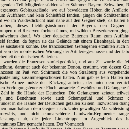
egenden Teil Mitglieder süddeutscher Stämme: Bayern, Schwaben, B
egsamem Gebirgsgelände, wo auf bewaldeten Höhen die Artillerie
zum Auffahren und kein Schießfeld fanden, gingen die Schützenlinien
nd wo im Waldesdickicht man nahe auf den Gegner stieß, da halfen B
olben, dieses Lieblingsinstrument der Bayern, den Gegner w
truppen und Reserven fochten famos, mit wildem Berserkerzorn ging
ndwehren drauf. Wo aber deutsche Batterien Raum zum Auffah
eld fanden, da fegten sie das Gelände mit einem Eisenhagel, in dem
es ausdauern konnte. Die französischen Gefangenen erzählten auch n
ht von der mörderischen Wirkung der Artilleriegeschosse und der fabe
cherheit der deutschen Batterien.
 wurden die Franzosen zurückgedrückt, und am 21. wurde die fei
tellung, darunter auch der bekannte Donon, erstürmt, von dessen Gip
anzosen im Paß von Schirmeck die von Straßburg aus vorgehende
gsabteilung zusammengeschossen hatten. Nun gab es kein Halten me
sische Armee mußte den Rückzug antreten, der unter dem vernic
hen Verfolgungsfeuer zur Flucht ausartete. Geschütze und Gefangene fi
 Zahl in die Hände der Deutschen. Die Gefangenen zeigten teilwei
ng und Benehmen sowie auch Schamgefühl und Schmerz da
undet in die Hände der Deutschen gefallen zu sein. Inzwischen dräng
hen unaufhaltsam dem Gegner nach. Unter gewaltigen Marschleistunge
vorwärts, und nicht einmarschierte Landwehr-Regimenter rang
hleistungen ab, die jeder Linientruppe im Augenblick des hö
trainings Ehre gemacht hätten. Der Vormarsch