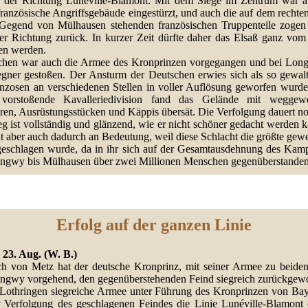
n der Richtung Lunéville-Blamont. Mit dem Siege im Zentrum war a
ranzösische Angriffsgebäude eingestürzt, und auch die auf dem rechte
 Gegend von Mülhausen stehenden französischen Truppenteile zogen 
her Richtung zurück. In kurzer Zeit dürfte daher das Elsaß ganz vom
sen werden.
chen war auch die Armee des Kronprinzen vorgegangen und bei Lon
gner gestoßen. Der Ansturm der Deutschen erwies sich als so gewalt
anzosen an verschiedenen Stellen in voller Auflösung geworfen wurde
 vorstoßende Kavalleriedivision fand das Gelände mit weggew
en, Ausrüstungsstücken und Käppis übersät. Die Verfolgung dauert no
g ist vollständig und glänzend, wie er nicht schöner gedacht werden 
 aber auch dadurch an Bedeutung, weil diese Schlacht die größte gewe
 geschlagen wurde, da in ihr sich auf der Gesamtausdehnung des Kamp
ngwy bis Mülhausen über zwei Millionen Menschen gegenüberstande
Erfolg auf der ganzen Linie
, 23. Aug. (W. B.)
ch von Metz hat der deutsche Kronprinz, mit seiner Armee zu beiden
ngwy vorgehend, den gegenüberstehenden Feind siegreich zurückgewo
 Lothringen siegreiche Armee unter Führung des Kronprinzen von Bay
r Verfolgung des geschlagenen Feindes die Linie Lunéville-Blamont e