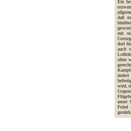
Ein be
erzwun
allgem
daß m
hinübe
geword
mit st
Grenzg
dort fü
auch v
Lothrin
ohne w
gerech
Kampfe
ändert
befesti
wird, s
Gegeno
Flügel
unser 
Feind 
gestärk