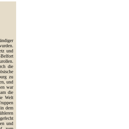
ändiger
wurden.
etz und
Belfort
rollen.
rch die
ösische
burg zu
en, und
hen war
kam die
ie Welt
Truppen
 in dem
ühleren
gefecht
ßen und
uf, zum