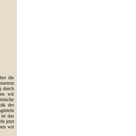
ber die
unserem
g durch
enn wir
ösische
tik der
gürteln
ist das
ht jetzt
ben wir