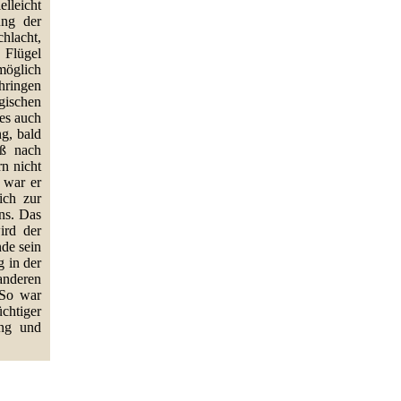
lleicht
ung der
hlacht,
Flügel
möglich
hringen
gischen
es auch
ng, bald
oß nach
rn nicht
 war er
ich zur
ns. Das
ird der
nde sein
g in der
anderen
 So war
chtiger
ung und