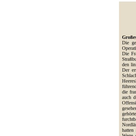
Großes
Die ge
Operat
Die Fr
Straßb
den li
Der er
Schlac
Heeres
führen
die fr
auch d
Offens
gesehe
gehört
furcht
Nordlä
hatten
Wege d