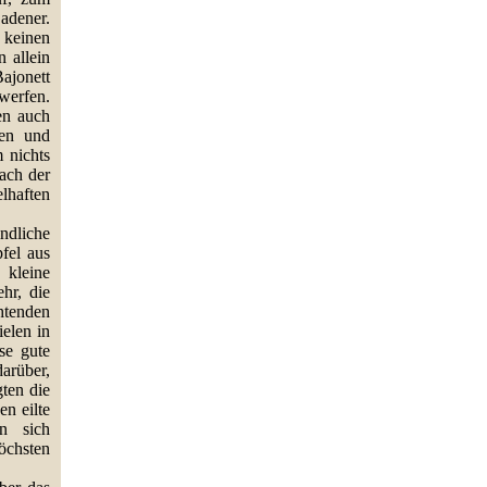
adener.
 keinen
 allein
ajonett
erfen.
en auch
ren und
 nichts
ach der
lhaften
ndliche
fel aus
 kleine
hr, die
htenden
elen in
se gute
rüber,
ten die
n eilte
en sich
chsten