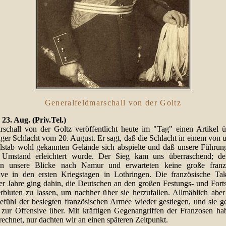
Generalfeldmarschall von der Goltz
 23. Aug. (Priv.Tel.)
rschall von der Goltz veröffentlicht heute im "Tag" einen Artikel ü
nger Schlacht vom 20. August. Er sagt, daß die Schlacht in einem von 
lstab wohl gekannten Gelände sich abspielte und daß unsere Führun
 Umstand erleichtert wurde. Der Sieg kam uns überraschend; d
n unsere Blicke nach Namur und erwarteten keine große franz
ive in den ersten Kriegstagen in Lothringen. Die französische Tak
ger Jahre ging dahin, die Deutschen an den großen Festungs- und Forts
erbluten zu lassen, um nachher über sie herzufallen. Allmählich aber 
efühl der besiegten französischen Armee wieder gestiegen, und sie ge
 zur Offensive über. Mit kräftigen Gegenangriffen der Franzosen ha
rechnet, nur dachten wir an einen späteren Zeitpunkt.