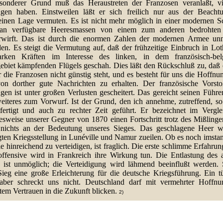
sonderer Grund muß das Heraustreten der Franzosen veranlaßt, vie
gen haben. Einstweilen läßt er sich freilich nur aus der Beacht
einen Lage vermuten. Es ist nicht mehr möglich in einer modernen Sc
an verfügbare Heeresmassen von einem zum anderen bedrohten 
rwirft. Das ist durch die enormen Zahlen der modernen Armee un
en. Es steigt die Vermutung auf, daß der frühzeitige Einbruch in Lot
arken Kräften im Interesse des linken, in dem französisch-bel
ebiet kämpfenden Flügels geschah. Dies läßt den Rückschluß zu, daß 
r die Franzosen nicht günstig steht, und es besteht für uns die Hoffnu
on dorther gute Nachrichten zu erhalten. Der französische Vorst
gen ist unter großen Verlusten gescheitert. Das gereicht seinen Führe
eiteres zum Vorwurf. Ist der Grund, den ich annehme, zutreffend, so
tfertigt und auch zu rechter Zeit geführt. Er bezeichnet im Vergle
sweise unserer Gegner von 1870 einen Fortschritt trotz des Mißlinge
 nichts an der Bedeutung unseres Sieges. Das geschlagene Heer w
gten Kriegsstellung in Lunéville und Namur zueilen. Ob es noch imsta
ie hinreichend zu verteidigen, ist fraglich. Die erste schlimme Erfahrun
ffensive wird in Frankreich ihre Wirkung tun. Die Entlastung des 
s ist unmöglich; die Verteidigung wird lähmend beeinflußt werden.
Sieg eine große Erleichterung für die deutsche Kriegsführung. Ein tü
aber schreckt uns nicht. Deutschland darf mit vermehrter Hoffn
tem Vertrauen in die Zukunft blicken.
2)