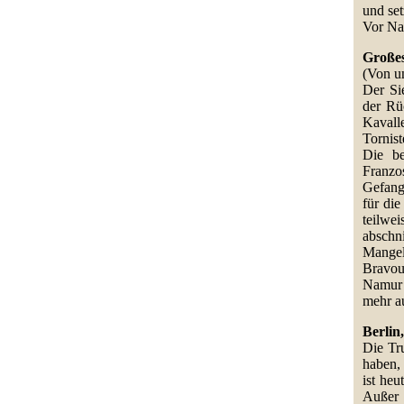
und set
Vor Na
Großes
(Von un
Der Si
der Rü
Kavall
Tornist
Die be
Franzo
Gefang
für di
teilwe
abschn
Mangels
Bravou
Namur 
mehr au
Berlin
Die Tr
haben,
ist heu
Außer 