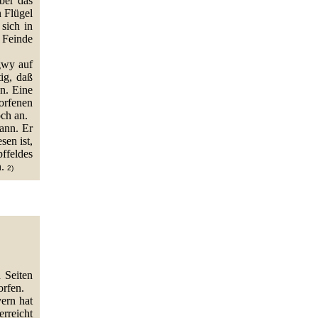
ber das
n Flügel
sich in
 Feinde
gwy auf
ig, daß
n. Eine
orfenen
ch an.
kann. Er
sen ist,
ffeldes
n.
2)
 Seiten
rfen.
ern hat
rreicht