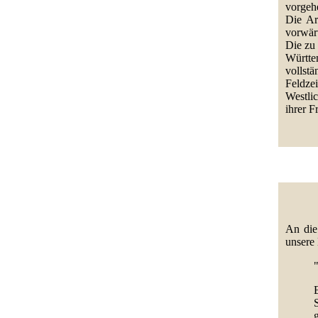
vorgehe
Die Ar
vorwär
Die zu
Württe
vollst
Feldze
Westli
ihrer F
An die
unsere