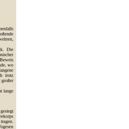
enfalls
toßende
wehren,
ck. Die
sischer
 Beweis
nde, wo
fangene
h trotz
t großer
t lange
gesiegt
eekorps
 tragen.
Vogesen