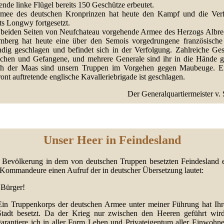
nde linke Flügel bereits 150 Geschütze erbeutet.
mee des deutschen Kronprinzen hat heute den Kampf und die Ver
ts Longwy fortgesetzt.
 beiden Seiten von Neufchateau vorgehende Armee des Herzogs Albre
mberg hat heute eine über den Semois vorgedrungene französisch
ändig geschlagen und befindet sich in der Verfolgung. Zahlreiche Ges
ichen und Gefangene, und mehrere Generale sind ihr in die Hände ge
ch der Maas sind unsern Truppen im Vorgehen gegen Maubeuge. E
ront auftretende englische Kavalleriebrigade ist geschlagen.
Der Generalquartiermeister v. 
Unser Heer in Feindesland
 Bevölkerung in dem von deutschen Truppen besetzten Feindesland e
 Kommandeure einen Aufruf der in deutscher Übersetzung lautet:
"Bürger!
Ein Truppenkorps der deutschen Armee unter meiner Führung hat Ihr
Stadt besetzt. Da der Krieg nur zwischen den Heeren geführt wird
garantiere ich in aller Form Leben und Privateigentum aller Einwohne