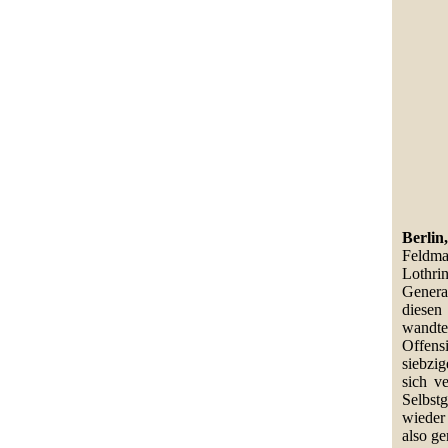
Berlin,
Feldma
Lothri
Genera
diesen
wandte
Offens
siebzi
sich v
Selbstg
wieder
also ge