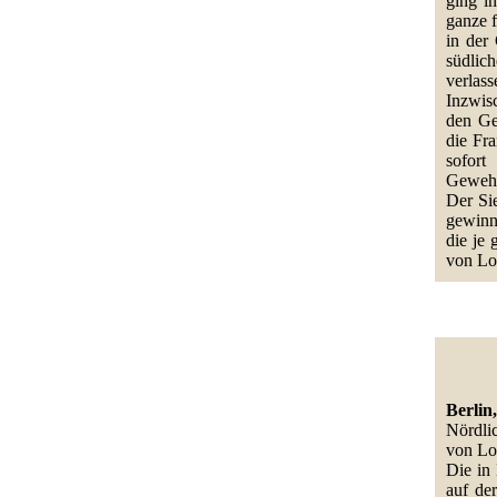
ging i
ganze f
in der
südlic
verlas
Inzwis
den Ge
die Fr
sofort
Gewehr
Der Sie
gewinnt
die je
von Lo
Berlin
Nördli
von Lo
Die in
auf de