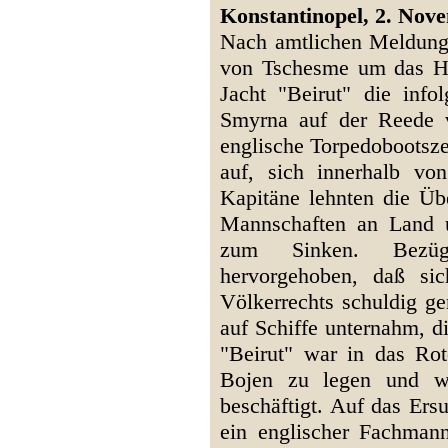
Konstantinopel, 2. Nove
Nach amtlichen Meldunge
von Tschesme um das Ha
Jacht "Beirut" die inf
Smyrna auf der Reede 
englische Torpedobootszer
auf, sich innerhalb v
Kapitäne lehnten die Übe
Mannschaften an Land u
zum Sinken. Bezügl
hervorgehoben, daß si
Völkerrechts schuldig ge
auf Schiffe unternahm, d
"Beirut" war in das Ro
Bojen zu legen und wa
beschäftigt. Auf das Ers
ein englischer Fachman