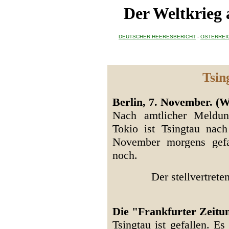
Der Weltkrieg
DEUTSCHER HEERESBERICHT
-
ÖSTERREI
Tsin
Berlin, 7. November. (W
Nach amtlicher Meldun
Tokio ist Tsingtau nac
November morgens gefal
noch.
Der stellvertret
Die "Frankfurter Zeitu
Tsingtau ist gefallen. Es