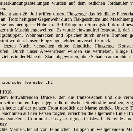
erieerkundungsabteilungen wurden auf dem östlichen Jordanufer 
ben.
 Nacht zum 26. Juli griffen unsere Flugzeuge das feindliche Fliegerla
 an. Trotz heftigster Gegenwehr durch Flakgeschütze und Maschinen
 sie aus niedrigster Höhe ca. 700 Kilogramm Sprengstoff ab und bes
ger mit Maschinengewehren. Es wurde einwandfrei festgestellt, daß 
ugschuppen, Wohnbaracken und Speicher durch unsere Bomben ge
rstört wurden. Unsere Flugzeuge kehrten unversehrt zurück.
 letzten Nacht versuchten einige feindliche Flugzeuge Konstan
eifen. Durch unser Abwehrfeuer wurden sie vertrieben. Einige
 ziellos in der Nähe der Stadt abgeworfen, ohne Schaden anzurichten.
anzösische Heeresbericht:
i 1918.
dem fortwährenden Drucke, den die französischen und die verb
n seit mehreren Tagen gegen die deutschen Streitkräfte ausüben, zog
ben heute auf der ganzen Front nördlich der Marne zurück. Unsere T
 Nachhuten auf den Fersen folgten, erreichten die allgemeine Linie Br
uve-sur-Fère - Courmont - Passy - Grigny - Cuisles- La Neuville aux 
uzy.
chte Marne-Ufer ist von feindlichen Truppen in weitgehendem Maß