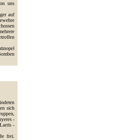
von uns
ger auf
gewehre
chossen
mehrere
troffen
tinopel
 Bomben
ündeten
en sich
ruppen,
uyeres -
Larris -
e frei.