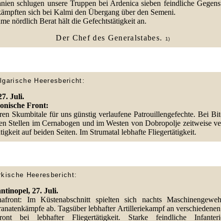
anien schlugen unsere Truppen bei Ardenica sieben feindliche Gegens
kämpften sich bei Kalmi den Übergang über den Semeni.
e nördlich Berat hält die Gefechtstätigkeit an.
Der Chef des Generalstabes.
1)
lgarische Heeresbericht:
27. Juli.
nische Front:
en Skumbitale für uns günstig verlaufene Patrouillengefechte. Bei Bit
en Stellen im Cernabogen und im Westen von Dobropolje zeitweise ver
tigkeit auf beiden Seiten. Im Strumatal lebhafte Fliegertätigkeit.
rkische Heeresbericht:
tinopel, 27. Juli.
inafront: Im Küstenabschnitt spielten sich nachts Maschinengewe
anatenkämpfe ab. Tagsüber lebhafter Artilleriekampf an verschiedenen 
ont bei lebhafter Fliegertätigkeit. Starke feindliche Infante