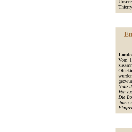
Unsere
Thierry
En
London
Vom 18
zusamm
Objekt
wurde
gezwun
Notiz d
Von zus
Die Bo
ihnen 
Flugzeu