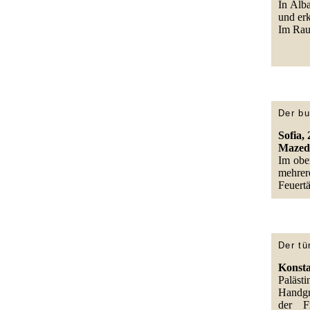
In Alb
und er
Im Raum
Der bu
Sofia, 
Mazedo
Im ober
mehrer
Feuertä
Der tü
Konstan
Paläst
Handgr
der Fr