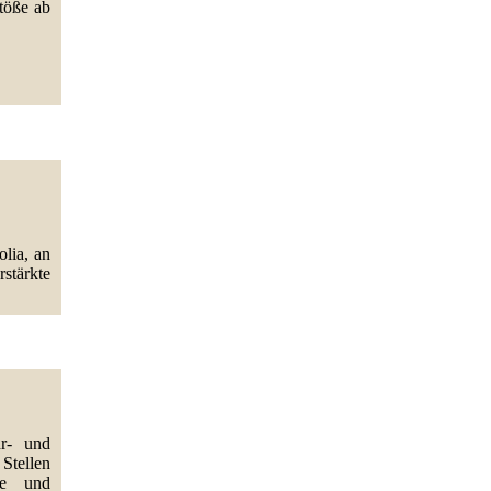
töße ab
olia, an
stärkte
hr- und
Stellen
rie und