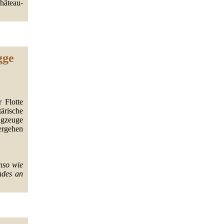
hâteau-
gge
 Flotte
ärische
ugzeuge
rgehen
nso wie
ndes an