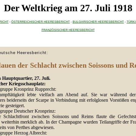
Der Weltkrieg am 27. Juli 1918
RICHT
-
ÖSTERREICHISCHER HEERESBERICHT
-
BULGARISCHER HEERESBERICHT
-
TÜRK
FRANZÖSISCHER HEERESBERICHT
eutsche Heeresbericht:
lauen der Schlacht zwischen Soissons und R
 Hauptquartier, 27. Juli.
cher Kriegsschauplatz:
gruppe Kronprinz Rupprecht:
mpftätigkeit lebte vielfach am Abend auf. Sie war während de
rs beiderseits der Scarpe in Verbindung mit erfolglosen Vorstößen en
rie gesteigert.
gruppe Deutscher Kronprinz:
 Schlachtfront zwischen Soissons und Reims flaute die Gefechtstä
n weiterhin merklich ab. In der Champagne wurden Teilangriffe der Fr
eits von Perthes abgewiesen.
gruppe Herzog Albrecht: