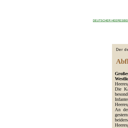
DEUTSCHER HEERESBE
Der d
Abf
Großes
Westli
Heeres
Die Ka
besonde
Infante
Heeres
An der
gester
beiders
Heeres