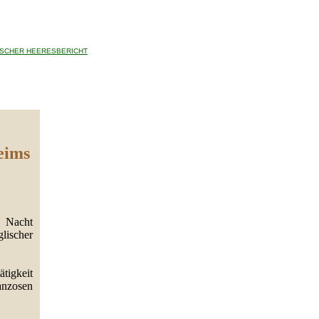
ISCHER HEERESBERICHT
eims
r Nacht
glischer
tigkeit
anzosen