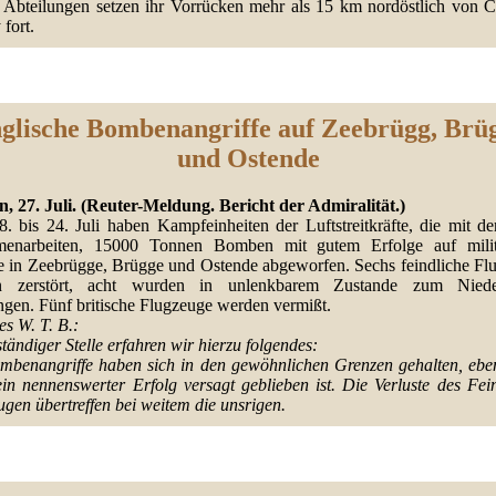
 Abteilungen setzen ihr Vorrücken mehr als 15 km nordöstlich von C
 fort.
glische Bombenangriffe auf Zeebrügg, Brü
und Ostende
, 27. Juli. (Reuter-Meldung. Bericht der Admiralität.)
. bis 24. Juli haben Kampfeinheiten der Luftstreitkräfte, die mit der
enarbeiten, 15000 Tonnen Bomben mit gutem Erfolge auf milit
e in Zeebrügge, Brügge und Ostende abgeworfen. Sechs feindliche Fl
n zerstört, acht wurden in unlenkbarem Zustande zum Niede
gen. Fünf britische Flugzeuge werden vermißt.
es W. T. B.:
tändiger Stelle erfahren wir hierzu folgendes:
mbenangriffe haben sich in den gewöhnlichen Grenzen gehalten, ebe
ein nennenswerter Erfolg versagt geblieben ist. Die Verluste des Fei
gen übertreffen bei weitem die unsrigen.