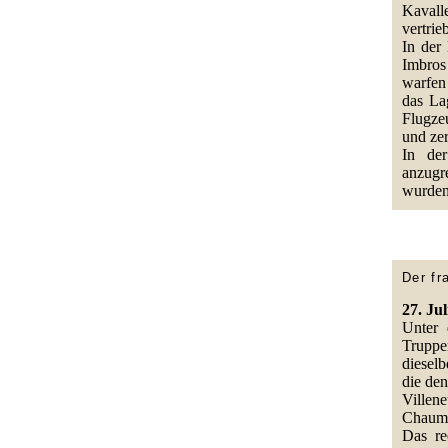
Kavall
vertrie
In der
Imbros
warfen
das La
Flugze
und ze
In der
anzugr
wurden
Der fr
27. Jul
Unter 
Truppe
diesel
die den
Villene
Chaum
Das re