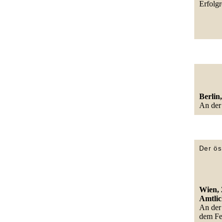
Erfolg
Berlin,
An der
Der ös
Wien, 2
Amtlic
An der
dem Fei