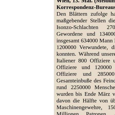
Wien, 13. Mai. (Meldun
Korrespondenz-Bureaus
Den Blättern zufolge h
maßgebender Stellen di
Isonzo-Schlachten 2
Gewordene und 134000
insgesamt 634000 Mann 
1200000 Verwundete, di
konnten. Während unsere
Italiener 800 Offizier
Offiziere und 12000
Offiziere und 2850
Gesamteinbuße des Feinde
rund 2250000 Menschen
wurden bis Ende März v
davon die Hälfte von üb
Maschinengewehre, 15
Millionen Patronen,