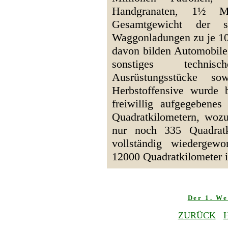
Handgranaten, 1½ Mil
Gesamtgewicht der s
Waggonladungen zu je 10
davon bilden Automobile,
sonstiges technis
Ausrüstungsstücke s
Herbstoffensive wurde
freiwillig aufgegeben
Quadratkilometern, wo
nur noch 335 Quadratk
vollständig wiedergew
12000 Quadratkilometer i
Der 1. We
ZURÜCK