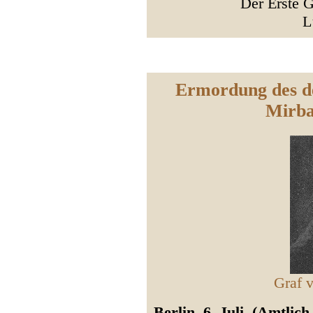
Der Erste G
L
Ermordung des d
Mirba
Graf v
Berlin, 6. Juli. (Amtlic